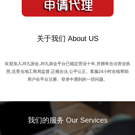
关于我们 About US
欢迎加入J9九游会,J9九游会平台已稳定营业十年,并拥有合法营业执
照,且受当地工商局监督,正规合法,公平公正。客服24小时在线帮助
用户在平台注册、登录中遇到的一切问题。
我们的服务 Our Services