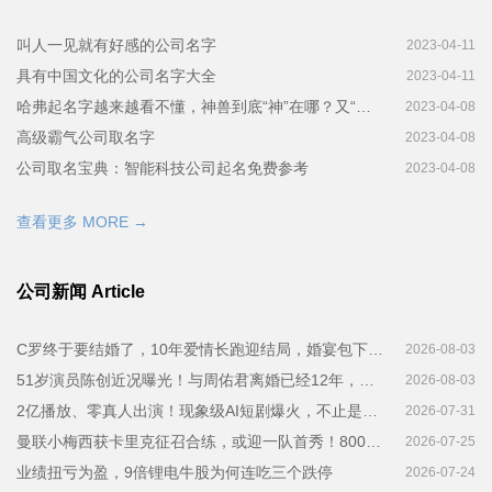
叫人一见就有好感的公司名字
2023-04-11
具有中国文化的公司名字大全
2023-04-11
哈弗起名字越来越看不懂，神兽到底“神”在哪？又“兽”在哪
2023-04-08
高级霸气公司取名字
2023-04-08
公司取名宝典：智能科技公司起名免费参考
2023-04-08
查看更多 MORE →
公司新闻 Article
C罗终于要结婚了，10年爱情长跑迎结局，婚宴包下五星酒店两层楼
2026-08-03
51岁演员陈创近况曝光！与周佑君离婚已经12年，感情至今成谜惹人唏嘘
2026-08-03
2亿播放、零真人出演！现象级AI短剧爆火，不止是技术胜利
2026-07-31
曼联小梅西获卡里克征召合练，或迎一队首秀！800万新援也有望登场
2026-07-25
业绩扭亏为盈，9倍锂电牛股为何连吃三个跌停
2026-07-24