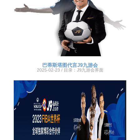
巴蒂斯塔图代言J9九游会
2025-02-23 / 目录：
J9九游会界面