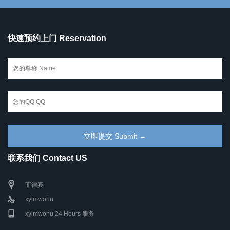
快速预约上门 Reservation
联系我们 Contact US
菲律宾
xylmwohu
xylmwohu 24 Hours 服务