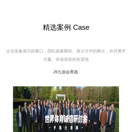
精选案例 Case
企业形象展示的窗口，团队能量聚积、展示才华的舞台，伙伴携手
共赢、价值创造的发源地
J9九游会界面
/