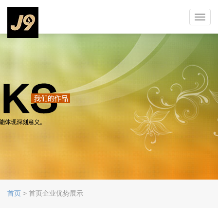
Toggl
navig
首页
> 首页企业优势展示