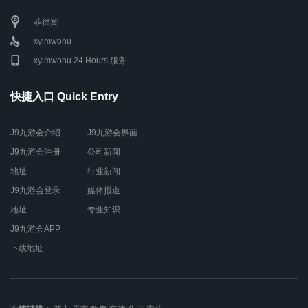
菲律宾
xylmwohu
xylmwohu 24 Hours 服务
快捷入口 Quick Entry
J9九游会介绍
J9九游会界面
J9九游会注册
公司新闻
地址
行业新闻
J9九游会登录
媒体报道
地址
专业知识
J9九游会APP
下载地址