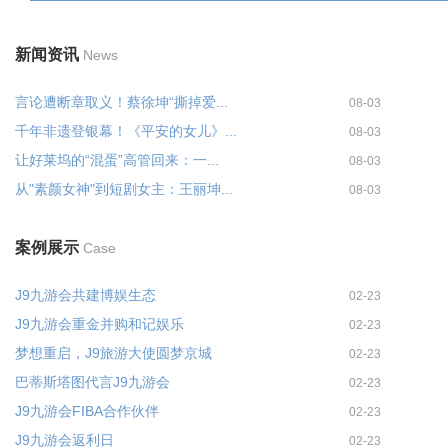
新闻资讯
News
言论遭断章取义！蔡徐坤“撕掉爱...
08-03
千年非遗登银幕！《平安的女儿》...
08-03
让好莱坞的“混蛋”高管回来：一...
08-03
从"素颜女神"到短剧女主：王丽坤...
08-03
案例展示
Case
J9九游会共建博娱生态
02-23
J9九游会重金并购和记娱乐
02-23
梦想重启，J9旅游大使圆梦京城
02-23
巴蒂斯塔图代言J9九游会
02-23
J9九游会FIBA合作伙伴
02-23
J9九游会返利日
02-23