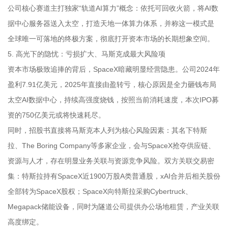
公司核心赛道主打独家“轨道AI算力”概念：依托可回收火箭，将AI数
据中心服务器送入太空，打造天地一体算力体系，并称这一模式是
全球唯一可落地的终极方案，彻底打开资本市场的长期想象空间。
5. 高光下的隐忧：亏损扩大、马斯克成最大风险项
资本市场极致追捧的背后，SpaceX暗藏明显经营隐患。公司2024年
盈利7.91亿美元，2025年直接由盈转亏，核心原因是全力砸钱布局
太空AI数据中心，持续高强度烧钱，按照当前消耗速度，本次IPO募
资的750亿美元或将快速耗尽。
同时，招股书直接将马斯克本人列为核心风险因素：其名下特斯
拉、The Boring Company等多家企业，会与SpaceX抢夺供应链、
资源与人才，存在明显业务关联与资源竞争风险。双方关联交易密
集：特斯拉持有SpaceX近1900万股A类普通股，xAI合并后相关股份
全部转为SpaceX股权；SpaceX向特斯拉采购Cybertruck、
Megapack储能设备，同时为隧道公司提供办公场地租赁，产业关联
高度绑定。