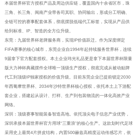
本届世界杯官方授权产品及周边供应链，覆盖国内十余省区市，珠
三角、长三角、闽南产业带各司其职、协同输出，形成分工明确、
全链可控的赛事配套体系，彻底摆脱低端代工标签，实现从产品供
给到标准、IP、智造的全方位升级。
东莞：九届世界杯老牌服务商，实现IP价值跃迁。作为深度绑定
FIFA赛事的核心城市，东莞企业自1994年起持续服务世界杯，连续
9届拿下官方配套授权。本土企业玮光礼品更是拿下本届世界杯限量
版大力神杯典藏摆件全球唯一顶级生产授权，彻底完成从被动贴牌
代工到顶级IP独家授权的价值升级。目前东莞企业已提前锁定2030
年西葡摩世界杯、2034年沙特世界杯核心授权，依托本土上下游配
套企业，搭建起从设计、打样、生产到包装物流的一体化高效产业
网络。
深圳：顶级赛事智能装备智造高地。依托顶尖电子信息产业优势，
深圳承接本届世界杯官方用球“三重浪”的核心生产。这款划时代足球
采用史上最简4片拼皮结构，内置500赫兹高精度运动传感芯片，依