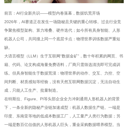
前言：AI行业新共识——模型内卷落幕，数据饥荒开场
2026年，AI赛道正在发生一场隐秘且关键的重心转移。过去行业竞
争聚焦模型架构、算力堆叠、硬件迭代；如今所有具身智能、人形
机器人公司，共同撞上同一个底层卡点：物理世界训练数据严重短
缺。
大语言模型（LLM）生于互联网“数据金矿”，数十年积累的网页、书
籍、代码、论文构成海量免费语料，厂商只需筛选清洗即可完成训
练。但具身智能生于数据荒漠：物理世界的动作、交互、力控、空
间判断、材质感知等经验，没有天然互联网数据沉淀，无法自动生
成，只能人工生产、批量制造。
在特斯拉、Figure、PI等头部企业全力冲刺通用人形机器人的背景
下，一条全新的隐秘产业链加速成型：机器人数据生产链。一端是
印度、东南亚等地的低成本数据工厂，人工量产人类行为数据；另
一端是数百亿估值的人形机器人巨头，重金采购数据喂养模型。当