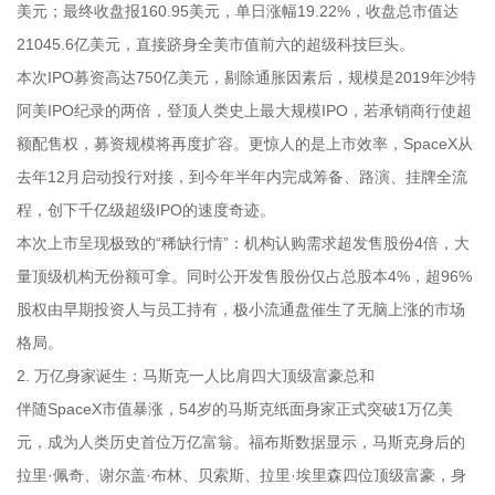
美元；最终收盘报160.95美元，单日涨幅19.22%，收盘总市值达
21045.6亿美元，直接跻身全美市值前六的超级科技巨头。
本次IPO募资高达750亿美元，剔除通胀因素后，规模是2019年沙特
阿美IPO纪录的两倍，登顶人类史上最大规模IPO，若承销商行使超
额配售权，募资规模将再度扩容。更惊人的是上市效率，SpaceX从
去年12月启动投行对接，到今年半年内完成筹备、路演、挂牌全流
程，创下千亿级超级IPO的速度奇迹。
本次上市呈现极致的“稀缺行情”：机构认购需求超发售股份4倍，大
量顶级机构无份额可拿。同时公开发售股份仅占总股本4%，超96%
股权由早期投资人与员工持有，极小流通盘催生了无脑上涨的市场
格局。
2. 万亿身家诞生：马斯克一人比肩四大顶级富豪总和
伴随SpaceX市值暴涨，54岁的马斯克纸面身家正式突破1万亿美
元，成为人类历史首位万亿富翁。福布斯数据显示，马斯克身后的
拉里·佩奇、谢尔盖·布林、贝索斯、拉里·埃里森四位顶级富豪，身