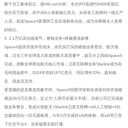
数千员工集体跃迁：据Hill.com分析，本次IPO造就约4400名现任、
前任百万富翁，其中400人身家破亿美元。从研发工程师到一线生产
人员，就连SpaceX普通焊工也实现财务自由，成为全网最令人羡慕
的岗位。
4. 2.1万亿高估值底气：硬核业务+终极赛道叙事
SpaceX超高市值并非泡沫，依托实打实的硬核业务壁垒。航天领
域，过去三年全球送入轨道的航天器质量中，超五分之四由SpaceX
完成，垄断全球商业航天核心市场；卫星互联网业务Starlink成为高
毛利现金奶牛，2024年营收187亿美元，同比增长33%，盈利稳
定、现金流充沛。
更震撼的是其赛道想象空间，SpaceX招股书宣称自身面对的市场规
模达28.5万亿美元，定义为“人类历史最大市场”。目前公司已完成超
级业务整合，形成火箭航天+Starlink卫星互联网+xAI人工智能+X社
交媒体四合一巨无霸格局，今年2月完成对xAI的收购，而xAI早已吞
下社交平台X，业务版图全面打通。