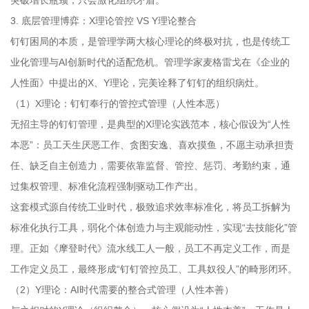
3. 底层管理博弈：X理论管控 VS Y理论整合
钉钉困局的本质，是管理学两大核心理论的终极对抗，也是传统工
业化管理与AI创新时代的适配危机。管理学家麦格雷戈在《企业的
人性面》中提出的X、Y理论，完美诠释了钉钉的组织病灶。
（1）X理论：钉钉奉行的管控式管理（人性本恶）
无招主导的钉钉管理，是典型的X理论实践范本，核心假设为“人性
本恶”：员工天生厌恶工作、贪图安逸、喜欢摸鱼，不愿主动承担责
任、缺乏自主创造力，需要依靠监督、管控、惩罚、考勤约束，通
过集权管理、标准化流程强制驱动工作产出。
这套模式源自传统工业时代，极致追求效率标准化，将员工拆解为
标准化执行工具，弱化个体创造力与主观能动性，实现“去技能化”管
理。正如《摩登时代》流水线工人一般，员工不再定义工作，而是
工作定义员工，最终形成“钉钉管控员工、工具奴役人”的畸形闭环。
（2）Y理论：AI时代需要的整合式管理（人性本善）