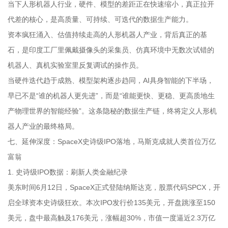
当下人形机器人行业，硬件、模型的差距正在快速缩小，真正拉开
代差的核心，是高质量、可持续、可迭代的数据生产能力。
资本疯狂涌入、估值持续走高的人形机器人产业，背后真正的基
石，是印度工厂里佩戴摄像头的采集员、仿真环境中无数次试错的
机器人、真机实验室里反复调试的操作员。
当硬件迭代趋于成熟、模型架构逐步趋同，AI具身智能的下半场，
早已不是“谁的机器人更先进”，而是“谁能更快、更稳、更高质地生
产物理世界的智能经验”。这条隐秘的数据生产链，终将定义人形机
器人产业的最终格局。
七、延伸深度：SpaceX史诗级IPO落地，马斯克成就人类首位万亿
富翁
1. 史诗级IPO数据：刷新人类金融纪录
美东时间6月12日，SpaceX正式登陆纳斯达克，股票代码SPCX，开
启全球资本史诗级狂欢。本次IPO发行价135美元，开盘跳涨至150
美元，盘中最高触及176美元，涨幅超30%，市值一度逼近2.3万亿