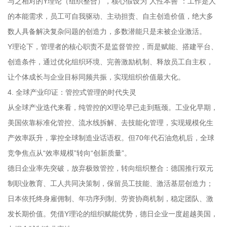
与之相对的Y理论（组织整合），核心假设为“人性本善”：工作是人
的本能需求，员工可自我驱动、主动担责、自主创造价值，绝大多
数人具备解决复杂问题的创造力，多数潜能只是未被企业激活。
Y理论下，管理者的核心职责不是监督管控，而是赋能、搭建平台、
创造条件，通过优化组织环境、完善激励机制、释放员工自主权，
让个体成长与企业目标同频共振，实现组织价值最大化。
4. 全球产业印证：管控式管理的时代失灵
从全球产业迭代来看，纯管控的X理论早已走到瓶颈。工业化早期，
美国依靠标准化管控、流水线拆解、去技能化管理，实现规模化生
产效率跃升，掌控全球制造业话语权。但70年代石油危机后，全球
竞争焦点从“效率规模”转向“创新质量”。
德日企业率先突破，放弃极致管控，转向组织整合：德国推行双元
制职业教育、工人共同决策制，保留员工技能、激活基层创造力；
日本依托终身雇佣制、年功序列制、劳资协商机制，稳定团队、激
发长期价值。凭借Y理论的组织赋能优势，德日企业一度超越美国，