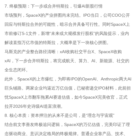
7. 终极预期：下一步或合并特斯拉，引爆AI新股行情
市场预判，SpaceX的产业拼图尚未完结。IPO当日，公司COO公开
回应与特斯拉合并的可能性，暗示合并具备可行性。同时SpaceX上
市前修订S-1文件，新增“未来或大规模发行股权”的风险提示，业内
解读直指万亿市值的特斯拉，大概率是下一块核心拼图。
马斯克的产业整合路径清晰：xAI收购社交平台X、SpaceX收购
xAI，下一步合并特斯拉，将完成航天、算力、AI、新能源、社交的
全生态闭环。
此外，SpaceX的上市爆红，为即将IPO的OpenAI、Anthropic两大AI
巨头铺路。两家企业均逼近万亿估值，已秘密递交IPO材料，此前担
忧SpaceX上市翻车拖累AI赛道估值，如今SpaceX完美收官，正式
拉开2026年史诗级AI造富浪潮。
8. 核心本质：资本押注的从来不是公司，是“理念与宇宙观”
结合前文李善友终极追问逻辑，SpaceX的万亿估值，完美印证了理
念驱动商业、意识决定格局的终极规律。普通企业靠产品、技术、