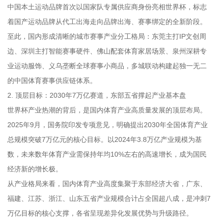
中国本土运动品牌首次以国家队专属供应商身份亮相世界杯，标志
着国产运动品牌从代工出海走向品牌出海、赛事绑定的全新阶段。
至此，国内形成清晰的城市赛事产业分工格局：东莞主打IP文创周
边、深圳主打智能赛事硬件、佛山配套体育家居场景、泉州深耕专
业运动服饰、义乌垄断全球赛事小商品，多城联动构建起独一无二
的中国体育赛事供应链体系。
2. 顶层目标：2030年7万亿赛道，东部五省撑起产业基本盘
世界杯产业热潮的背后，是国内体育产业高质量发展的顶层布局。
2025年9月，国务院印发专项意见，明确提出2030年全国体育产业
总规模突破7万亿元的核心目标。以2024年3.8万亿产业规模为基
数，未来数年体育产业需保持年均10%左右的高速增长，成为国民
经济新的增长极。
从产业格局来看，国内体育产业高度集聚于东部经济大省，广东、
福建、江苏、浙江、山东五省产业规模合计占全国超八成，是冲刺7
万亿目标的核心支撑，各省呈现差异化发展优势与升级路径。