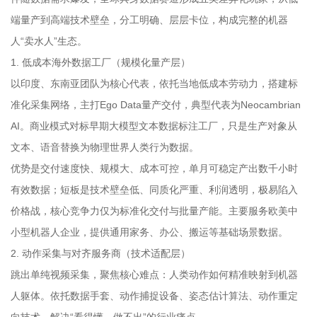
端量产到高端技术壁垒，分工明确、层层卡位，构成完整的机器
人“卖水人”生态。
1. 低成本海外数据工厂（规模化量产层）
以印度、东南亚团队为核心代表，依托当地低成本劳动力，搭建标
准化采集网络，主打Ego Data量产交付，典型代表为Neocambrian
AI。商业模式对标早期大模型文本数据标注工厂，只是生产对象从
文本、语音替换为物理世界人类行为数据。
优势是交付速度快、规模大、成本可控，单月可稳定产出数千小时
有效数据；短板是技术壁垒低、同质化严重、利润透明，极易陷入
价格战，核心竞争力仅为标准化交付与批量产能。主要服务欧美中
小型机器人企业，提供通用家务、办公、搬运等基础场景数据。
2. 动作采集与对齐服务商（技术适配层）
跳出单纯视频采集，聚焦核心难点：人类动作如何精准映射到机器
人躯体。依托数据手套、动作捕捉设备、姿态估计算法、动作重定
向技术，解决“看得懂、做不出”的行业痛点。