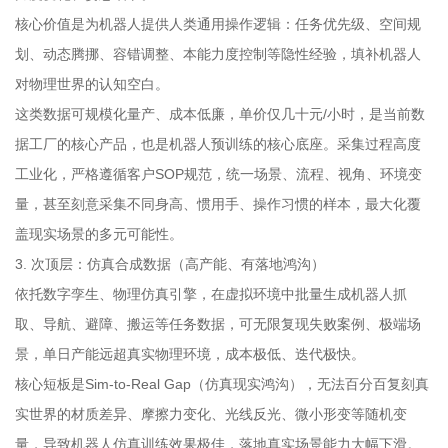
核心价值是为机器人提供人类通用操作逻辑：任务优先级、空间规
划、动态腾挪、容错调整、本能力度控制等隐性经验，填补机器人
对物理世界的认知空白。
这类数据可规模化量产、成本低廉，单价仅几十元/小时，是当前数
据工厂的核心产品，也是机器人预训练的核心底座。采集过程高度
工业化，严格遵循客户SOP规范，统一场景、流程、视角、环境变
量，甚至刻意采集不同身高、惯用手、操作习惯的样本，最大化覆
盖现实场景的多元可能性。
3. 次顶层：仿真合成数据（高产能、有落地鸿沟）
依托数字孪生、物理仿真引擎，在虚拟环境中批量生成机器人抓
取、导航、避障、搬运等任务数据，可无限复现失败案例、极端场
景，单日产能远超真实物理环境，成本极低、迭代极快。
核心短板是Sim-to-Real Gap（仿真现实鸿沟），无法百分百复刻真
实世界的材质差异、摩擦力变化、光线反光、微小形变等随机变
量，导致机器人仿真训练效果极佳，落地真实场景能力大幅下滑。