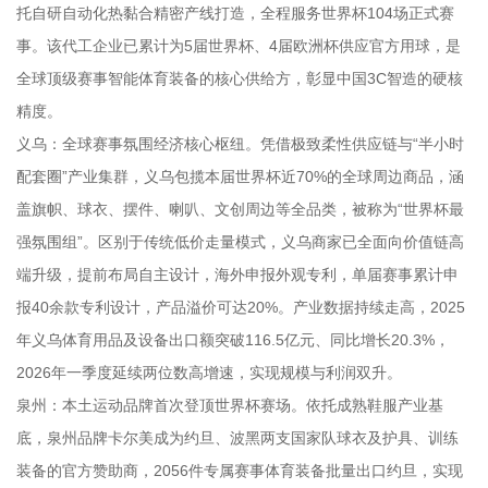
托自研自动化热黏合精密产线打造，全程服务世界杯104场正式赛
事。该代工企业已累计为5届世界杯、4届欧洲杯供应官方用球，是
全球顶级赛事智能体育装备的核心供给方，彰显中国3C智造的硬核
精度。
义乌：全球赛事氛围经济核心枢纽。凭借极致柔性供应链与“半小时
配套圈”产业集群，义乌包揽本届世界杯近70%的全球周边商品，涵
盖旗帜、球衣、摆件、喇叭、文创周边等全品类，被称为“世界杯最
强氛围组”。区别于传统低价走量模式，义乌商家已全面向价值链高
端升级，提前布局自主设计，海外申报外观专利，单届赛事累计申
报40余款专利设计，产品溢价可达20%。产业数据持续走高，2025
年义乌体育用品及设备出口额突破116.5亿元、同比增长20.3%，
2026年一季度延续两位数高增速，实现规模与利润双升。
泉州：本土运动品牌首次登顶世界杯赛场。依托成熟鞋服产业基
底，泉州品牌卡尔美成为约旦、波黑两支国家队球衣及护具、训练
装备的官方赞助商，2056件专属赛事体育装备批量出口约旦，实现