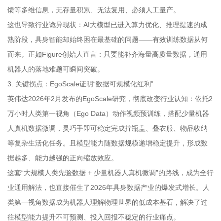
馈等多维信息，无存量积累、无法复用、必须人工量产。
这也导致行业诡异现状：AI大模型已进入算力优化、推理提速的成
熟阶段，具身智能却始终困在最基础的问题——有效训练数据从何
而来。正如Figure创始人直言：只要能补齐海量高质量数据，通用
机器人的落地难题可瞬间突破。
3. 关键拐点：EgoScale证明“数据可规模化红利”
英伟达2026年2月发布的EgoScale研究，彻底改变行业认知：依托2
万小时人类第一视角（Ego Data）动作视频预训练，搭配少量机器
人真机数据微调，灵巧手即可稳定完成拧瓶盖、叠衣服、物品收纳
等复杂生活化任务。且模型能力随数据规模递增稳定提升，形成数
据越多、能力越强的正向缩放效应。
这套“大规模人类先验数据 + 少量机器人真机微调”的路线，成为全行
业通用解法，也直接催生了2026年具身数据产业的爆发式增长。人
类第一视角数据成为机器人理解物理世界的低成本基石，解决了过
往模型能力提升不可预测、投入回报不稳定的行业痛点。