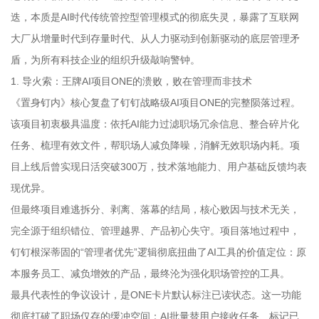
迭，本质是AI时代传统管控型管理模式的彻底失灵，暴露了互联网
大厂从增量时代到存量时代、从人力驱动到创新驱动的底层管理矛
盾，为所有科技企业的组织升级敲响警钟。
1. 导火索：王牌AI项目ONE的溃败，败在管理而非技术
《置身钉内》核心复盘了钉钉战略级AI项目ONE的完整陨落过程。
该项目初衷极具温度：依托AI能力过滤职场冗余信息、整合碎片化
任务、梳理有效文件，帮职场人减负降噪，消解无效职场内耗。项
目上线后曾实现日活突破300万，技术落地能力、用户基础反馈均表
现优异。
但最终项目难逃拆分、剥离、落幕的结局，核心败因与技术无关，
完全源于组织错位、管理越界、产品初心失守。项目落地过程中，
钉钉根深蒂固的“管理者优先”逻辑彻底扭曲了AI工具的价值定位：原
本服务员工、减负增效的产品，最终沦为强化职场管控的工具。
最具代表性的争议设计，是ONE卡片默认标注已读状态。这一功能
彻底打破了职场仅存的缓冲空间：AI批量替用户接收任务、标记已