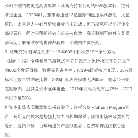
公司治理结构更是高度集权：马斯克持有公司约85%投票权，绝对
掌控企业；2026年1月董事会通过13亿股限制性股票薪酬包，火星
殖民、太空算力中心等解锁目标均未达成，但马斯克可提前行使全
部投票权；同时公司拒绝独立董事占多数、高管薪酬不由独立委员
会审定，股东维权需走仲裁程序，治理自由度极高。
6. 马斯克的“饼与兑现率”：15年602个目标仅19%按时落地
《纽约时报》专项复盘马斯克15年公开愿景：累计梳理其公开立下
的602个发展目标，数据极具参考性：仅19%目标按时兑现，35%目
标延期数年或彻底搁置，33%目标表述模糊无法验证，剩余13%仍
在期限内。且其兑现率逐年走低，2015年目标兑现率近75%，2020
年已不足50%。
但资本市场依旧愿意给出极致溢价，红杉合伙人Shaun Maguire直
言：马斯克的技术趋势预判能力与长期愿景，值得市场极致宽容与
溢价。业内评价，百年难遇的产业颠覆者，是资本押注的核心逻
辑。