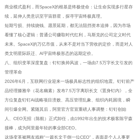
商业模式盈利，而SpaceX的根基是终极使命：让生命实现多行星存
续，延伸人类意识至宇宙群星，探寻宇宙终极真理。
短期亏损、持续烧钱、愿景延期，都无法阻挡资本追捧，因为市场
看懂了核心逻辑：普通公司赚取时代红利，马斯克的公司定义时代
未来。SpaceX的万亿市值，从来不是对当下营收的定价，而是对人
类文明星际跃迁、AI宇宙终极形态的远期定价。
八、组织变革深度复盘：钉钉换帅风波，一场由7.5万字长文引发的
管理革命
2026年6月，互联网行业迎来一场极具标志性的组织地震。钉钉前产
品经理滕雅辛（花名幽素）发布7.5万字离职长文《置身钉内》，全
方位复盘钉钉AI战略项目溃败、高压管理乱象、组织内耗困境，瞬
间引爆全网。紧随其后，阿里官方官宣重磅人事调整：钉钉创始
人、CEO无招（陈航）正式卸任，由1992年出生的技术极客陈宇森
接棒，成为阿里最年轻的事业部CEO。
这场变革被网友戏称“一篇长文干倒一位CEO”，表面是个人人事更