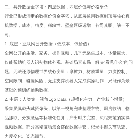
二、具身数据金字塔：四层数据，四层价值与价格壁垒
行业已形成清晰的数据价值金字塔，从底层通用数据到顶层核心真
机数据，成本、精度、稀缺性、壁垒逐级递增，各司其职、缺一不
可。
1. 底层：互联网公开数据（低成本、低价值）
全网公开的生活、家务、操作视频，几乎无采集成本、体量巨大。
仅能帮助机器人识别物体外观、基础场景布局，解决“看见什么”的问
题。无法还原物理世界核心变量：摩擦力、材质重量、力度控制、
空间限制、碰撞风险，无法支撑机器人完成实操动作，只能作为最
基础的预训练辅助数据。
2. 中层：人类第一视角Ego Data（规模化主力、产业核心增量）
采集员佩戴头戴摄像头，以第一视角完成整理衣物、厨房收纳、物
品抓取、分拣搬运等标准化任务，产出时序完整、流程规范的实操
视频数据。部分高精度场景会搭配数据手套，记录手部关节轨迹、
力度变化、姿态细节。