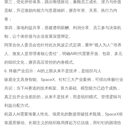
第三，优化评价体系，跳出唯绩效论，兼顾员工成长、潜力与价值
贡献，升迁激励向能力与意愿倾斜，摒弃年资、关系、执行力内
卷；
第四，落地利益共享，搭建透明薪酬、利润分享、员工参与决策机
制，让个体价值与企业发展深度绑定。
阿里合伙人委员会也针对此次风波正式定调，重申“视人为人”“培养
人、激发人是管理者核心责任”，明确AI时代需要开放、包容、多元
的组织文化，摒弃高压管控的内卷模式。
6. 终极产业启示：AI的上限从来不是技术，是组织与人
纵观全文具身智能、SpaceX、钉钉三大产业案例，可得出终极行业
共识：当下AI赛道的技术框架、算力基础、模型能力已趋于成熟，
真正拉开企业差距的，从来不是技术，而是组织模式、管理逻辑与
利益分配方式。
机器人AI需要海量人性化、场景化的数据突破技术瓶颈，SpaceX依
靠愿景驱动、长期主义的组织格局撑起万亿估值，而钉钉的困境恰