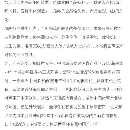
恰证明：再先进的AI技术、再优质的产品初心，一旦陷入管控式组
织内耗、压抑个体创造力，最终只会战略失焦、产品变形、组织沉
沦。
AI解放的是生产力，而组织革新解放的是创造力。未来所有科技企
业的终极竞争，终将回归人本：尊重个体、激活潜能、优化机制、
共生共赢，唯有完成从“管控人”到“成就人”的转型，才能真正驾驭AI
时代的产业红利。
九、产业进阶：刷屏世界杯，中国城市竞速体育产业“7万亿”新主场
2026年美加墨世界杯正式开赛，全球48支顶级球队角逐赛场的同
时，一支遍布中国多省的“隐形产业军团”同步亮相。从赛事核心装
备、智能硬件到海量周边文创，世界杯赛场可以没有中国队，但绝
对离不开中国制造。这场全球顶级体育盛会，成为中国体育产业链
成熟度、智造升级能力、全球化配套实力的集中展演窗口，也揭开
了国内城市竞速冲刺2030年7万亿体育产业规模的全新赛道格局。
1. 全域渗透：多城联动，构筑世界杯专属中国产业带