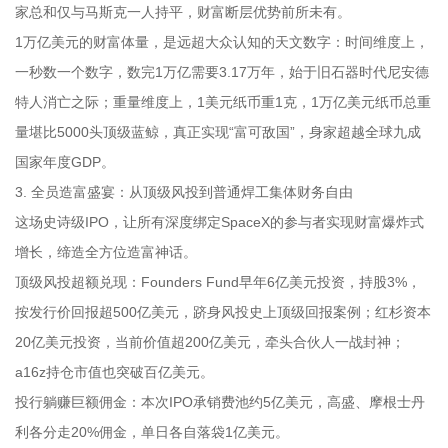
家总和仅与马斯克一人持平，财富断层优势前所未有。
1万亿美元的财富体量，是远超大众认知的天文数字：时间维度上，
一秒数一个数字，数完1万亿需要3.17万年，始于旧石器时代尼安德
特人消亡之际；重量维度上，1美元纸币重1克，1万亿美元纸币总重
量堪比5000头顶级蓝鲸，真正实现“富可敌国”，身家超越全球九成
国家年度GDP。
3. 全员造富盛宴：从顶级风投到普通焊工集体财务自由
这场史诗级IPO，让所有深度绑定SpaceX的参与者实现财富爆炸式
增长，缔造全方位造富神话。
顶级风投超额兑现：Founders Fund早年6亿美元投资，持股3%，
按发行价回报超500亿美元，跻身风投史上顶级回报案例；红杉资本
20亿美元投资，当前价值超200亿美元，牵头合伙人一战封神；
a16z持仓市值也突破百亿美元。
投行躺赚巨额佣金：本次IPO承销费池约5亿美元，高盛、摩根士丹
利各分走20%佣金，单日各自落袋1亿美元。