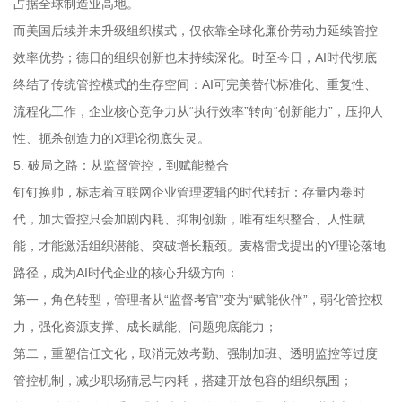
占据全球制造业高地。
而美国后续并未升级组织模式，仅依靠全球化廉价劳动力延续管控
效率优势；德日的组织创新也未持续深化。时至今日，AI时代彻底
终结了传统管控模式的生存空间：AI可完美替代标准化、重复性、
流程化工作，企业核心竞争力从“执行效率”转向“创新能力”，压抑人
性、扼杀创造力的X理论彻底失灵。
5. 破局之路：从监督管控，到赋能整合
钉钉换帅，标志着互联网企业管理逻辑的时代转折：存量内卷时
代，加大管控只会加剧内耗、抑制创新，唯有组织整合、人性赋
能，才能激活组织潜能、突破增长瓶颈。麦格雷戈提出的Y理论落地
路径，成为AI时代企业的核心升级方向：
第一，角色转型，管理者从“监督考官”变为“赋能伙伴”，弱化管控权
力，强化资源支撑、成长赋能、问题兜底能力；
第二，重塑信任文化，取消无效考勤、强制加班、透明监控等过度
管控机制，减少职场猜忌与内耗，搭建开放包容的组织氛围；