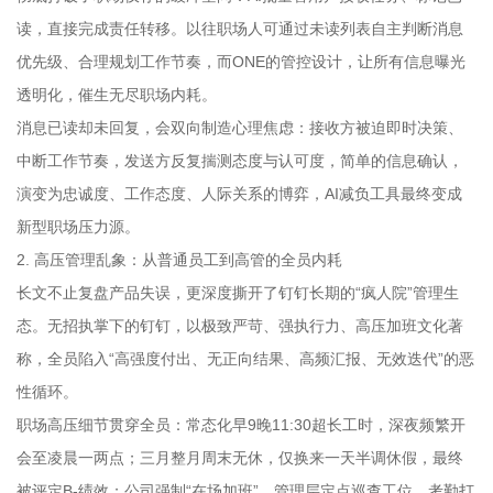
读，直接完成责任转移。以往职场人可通过未读列表自主判断消息
优先级、合理规划工作节奏，而ONE的管控设计，让所有信息曝光
透明化，催生无尽职场内耗。
消息已读却未回复，会双向制造心理焦虑：接收方被迫即时决策、
中断工作节奏，发送方反复揣测态度与认可度，简单的信息确认，
演变为忠诚度、工作态度、人际关系的博弈，AI减负工具最终变成
新型职场压力源。
2. 高压管理乱象：从普通员工到高管的全员内耗
长文不止复盘产品失误，更深度撕开了钉钉长期的“疯人院”管理生
态。无招执掌下的钉钉，以极致严苛、强执行力、高压加班文化著
称，全员陷入“高强度付出、无正向结果、高频汇报、无效迭代”的恶
性循环。
职场高压细节贯穿全员：常态化早9晚11:30超长工时，深夜频繁开
会至凌晨一两点；三月整月周末无休，仅换来一天半调休假，最终
被评定B-绩效；公司强制“在场加班”，管理层定点巡查工位、考勤打