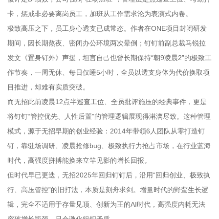
卡，惩戒非必要离岗员工，加班从工作需求沦为表演式内卷。
极致高压之下，员工身心透支已成常态。作者在ONE项目封闭研发
期间，因长期熬夜、密闭办公环境两次晕倒；钉钉前副总裁马锐拉
发文《置身钉外》声援，坦言自己也曾长期保持“朝9凌晨2”的极致工
作节奏，一周无休、每日仅睡5小时，全员以透支身体为代价换取项
目推进，却难有实质突破。
而无招此前凌晨12点半巡查工位、全员批评施压的经典事件，更是
将钉钉“管控优先、人性后置”的管理逻辑展现得淋漓尽致。这种管理
模式，源于无招早期的创业经验：2014年带领6人团队从零打造钉
钉，靠驻场调研、凌晨抢修bug、极致执行力抢占市场，在行业蓝海
时代，高强度拼搏能换来立竿见影的增长回报。
但时代早已更迭，无招2025年回归钉钉后，沿用“回归创业、极致执
行、高压管控”的旧打法，本质是刻舟求剑。增量时代的野蛮生长逻
辑，完全不适用于存量见顶、创新为王的AI时代，高强度内耗无法
突破增长瓶颈，只会激化组织矛盾。