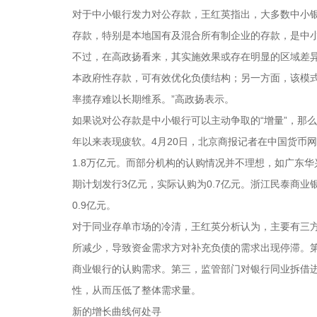
对于中小银行发力对公存款，王红英指出，大多数中小
存款，特别是本地国有及混合所有制企业的存款，是中
不过，在高政扬看来，其实施效果或存在明显的区域差
本政府性存款，可有效优化负债结构；另一方面，该模
率揽存难以长期维系。”高政扬表示。
如果说对公存款是中小银行可以主动争取的“增量”，那
年以来表现疲软。4月20日，北京商报记者在中国货币网
1.8万亿元。而部分机构的认购情况并不理想，如广东华兴
期计划发行3亿元，实际认购为0.7亿元。浙江民泰商业
0.9亿元。
对于同业存单市场的冷清，王红英分析认为，主要有三方
所减少，导致资金需求方对补充负债的需求出现停滞。第
商业银行的认购需求。第三，监管部门对银行同业拆借
性，从而压低了整体需求量。
新的增长曲线何处寻