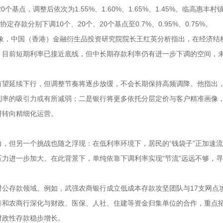
基点，调整后依次为1.55%、1.60%、1.65%、1.45%。临高惠丰村
款分别下调10个、20个、20个基点至0.7%、0.95%、0.75%。
现象，中国（香港）金融衍生品投资研究院院长王红英分析指出，在经济结
。目前短期利率已接近底线，但中长期存款利率仍有进一步下调的空间，
有望延续下行，但调整节奏将逐步放缓，不会长期保持高频调降。他指出
利率的吸引力或有所减弱；二是银行将更多依托分层定价与客户精准画像
拼转向精细化运营。
，但另一个挑战也随之浮现：在低利率环境下，居民的“钱袋子”正加速
力进一步加大。在此背景下，单纯依靠下调利率实现“节流”远远不够，
公存款领域。例如，武强农商银行成立低成本存款攻坚团队与17支网点
泰和农商行深化与财政、医保、人社、住建等资金归集单位的合作，重点
财政性存款稳步增长。