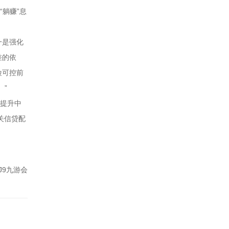
躺赚”息
一是强化
差的依
险可控前
。”
，提升中
关信贷配
J9九游会