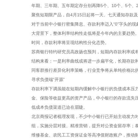
年期、三年期、五年期定存分别再降5个、10个、5个、20个
聚焦短期限产品，自4月15日起将一天、七天通知存款及协定存
对于当前中小银行密集降息、存款利率迈入“0”字头的
大背景下，整体利率结构性走低将是今年内的主要趋势
时间，存款利率将呈现结构性分化态势。
苏商银行特约研究员高政扬也预判，短期内存款利率或
结构来看：一是利率曲线或将进一步扁平化，长期存款
同客群推行差异化利率策略，行业竞争将从单纯价格比
寻求负债端“开源”
存款利率下调虽能在短期内缓解中小银行的负债成本压力
金、保险等收益更高的资产产品，中小银行的存款流失压
低成本负债渠道已迫在眉睫。
北京商报记者梳理发现，不少中小银行已开始主动发力对
组，实施分层对接、精准营销，提升对公资金留存率；
维修基金、农民工工资保证金等高净值财政账户，推动