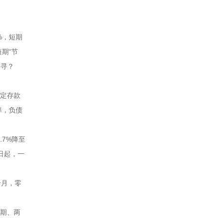
%，短期
期“节
处寻？
协定存款
率，负债
.7%降至
1日起，一
个月，零
年期、两