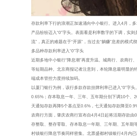
存款利率下行的浪潮正加速涌向中小银行。进入4月，多
产品纷纷迈入“0”字头。表面看是利率数字的下调，实则
流”，真正的难题在于“开源”，当过去“躺赚”息差的模
多品种存款利率进入“0”字头
近期多地中小银行“降息潮”再度升温。城商行、农商行
等短期品种。北京商报记者注意到，本轮降息最明显的
端成本管控力度持续加码。
以厦门银行为例，该行多款存款挂牌利率已进入“0”字头。3
0.65%；存本取息一年、三年、五年期分别下调10个、20
天通知存款再降5个基点至0.6%，七天通知存款降至0.9
农商行方面，肇庆农商行宣布自4月4日起将活期存款由0
存整取、整存零取、存本取息一年期、三年期、五年期等
村镇银行降息节奏同样密集。北票盛都村镇银行4月内已两