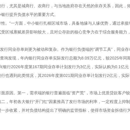
银行，尤其是城商行、农商行，与当地政府存在天然的依存关系，因此，
小银行提升负债水平的重要方式。
异性。“一方面，中小银行扎根区域市场，具备地缘与人缘优势，通过承接
式受区域禀赋差异影响较大，且对公存款的核心竞争力在于综合服务能力
么发行同业存单则更为被动和复杂。作为银行负债端的“调节工具”，同业存
查询发现，年内银行同业存单实际发行总额为8.09万亿元，较2025年同
银行2026年度第167期同业存单计划发行为3亿元，实际认购为0.1亿元；
银行也遇到此类情况，其2026年度第021期同业存单计划发行2亿元，实
面原因。第一，需求端的银行普遍面临“资产荒”，市场上优质贷款客户
二，年初各大银行“开门红”因素推高了发行市场的利率，一定程度上抑
进一步收紧，并对负债结构提出了明确的监管指标，使得市场资金拆借行