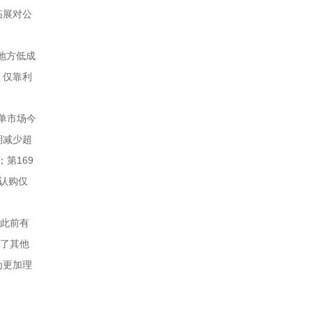
拓展对公
地方低成
，仅靠利
单市场今
期减少超
第169
际认购仅
较此前有
制了其他
为更加理