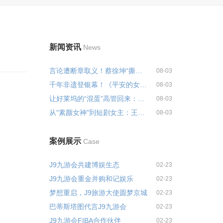
新闻资讯
News
言论遭断章取义！蔡徐坤“撕掉爱...
08-03
千年非遗登银幕！《平安的女儿》...
08-03
让好莱坞的“混蛋”高管回来：一...
08-03
从"素颜女神"到短剧女主：王丽坤...
08-03
案例展示
Case
J9九游会共建博娱生态
02-23
J9九游会重金并购和记娱乐
02-23
梦想重启，J9旅游大使圆梦京城
02-23
巴蒂斯塔图代言J9九游会
02-23
J9九游会FIBA合作伙伴
02-23