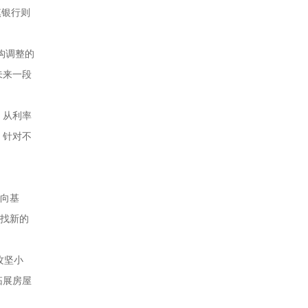
镇银行则
构调整的
未来一段
，从利率
，针对不
流向基
寻找新的
攻坚小
拓展房屋