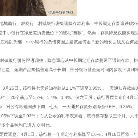
地城商行、农商行、村镇银行密集调降存款利率，中长期定存普遍跌破2
是中小银行在净息差历史低位下的被动“自救”。然而，存款降息仅能实现短
式彻底难以为继，中小银行的负债突围之路该如何走？新的增长曲线又在何
、村镇银行纷纷跟进调整，降息重心从中长期定期存款蔓延至通知存款、
特征是，短期产品降幅普遍高于长期，部分银行甚至短时间内多次下调利
月25日，该行将七天通知存款从1.1%下调至0.95%，一天通知存款由0
个、20个基点至1.2%、1.4%、1.4%。仅六天后，该行再度宣布自4月
%；对公存款端同步下调，七天、一天通知存款分别降至0.6%、0.35%。
.05%下调至0.03%；而从公示的利率表来看，该行整存整取三个月、六
多个品种均已进入“0”时代。
度调息。4月1日，该行将一年期定存利率降至1.6%；4月15日再将一