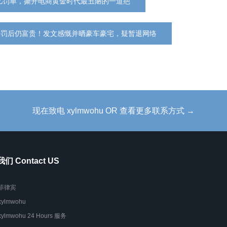
97亿罚单，撕开电商黄金时代最丑陋的一道疤
被罚后仍富贵！发文感慨并晒豪车豪宅，疑暂退网络
现在致电 xylmwohu OR 查看更多联系方式 →
们 Contact US
菲律宾
xylmwohu
xylmwohu 24 Hours 服务