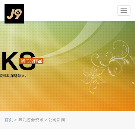
Toggl
navig
首页
> J9九游会资讯 > 公司新闻