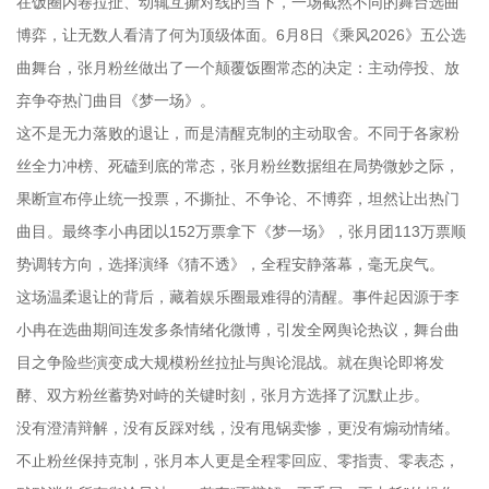
在饭圈内卷拉扯、动辄互撕对线的当下，一场截然不同的舞台选曲
博弈，让无数人看清了何为顶级体面。6月8日《乘风2026》五公选
曲舞台，张月粉丝做出了一个颠覆饭圈常态的决定：主动停投、放
弃争夺热门曲目《梦一场》。
这不是无力落败的退让，而是清醒克制的主动取舍。不同于各家粉
丝全力冲榜、死磕到底的常态，张月粉丝数据组在局势微妙之际，
果断宣布停止统一投票，不撕扯、不争论、不博弈，坦然让出热门
曲目。最终李小冉团以152万票拿下《梦一场》，张月团113万票顺
势调转方向，选择演绎《猜不透》，全程安静落幕，毫无戾气。
这场温柔退让的背后，藏着娱乐圈最难得的清醒。事件起因源于李
小冉在选曲期间连发多条情绪化微博，引发全网舆论热议，舞台曲
目之争险些演变成大规模粉丝拉扯与舆论混战。就在舆论即将发
酵、双方粉丝蓄势对峙的关键时刻，张月方选择了沉默止步。
没有澄清辩解，没有反踩对线，没有甩锅卖惨，更没有煽动情绪。
不止粉丝保持克制，张月本人更是全程零回应、零指责、零表态，