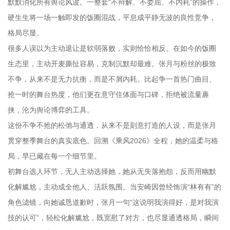
默默消化所有舆论风波。一整套“不辩解、不委屈、不内耗”的操作，
硬生生将一场一触即发的饭圈混战，平息成平静无波的良性竞争，
格局尽显。
很多人误以为主动退让是软弱落败，实则恰恰相反。在如今的饭圈
生态里，主动开麦撕扯容易，克制沉默却最难。张月与粉丝的极致
不争，从来不是无力抗衡，而是不屑内耗。比起争一首热门曲目、
抢一时的舞台热度，他们更在意守住体面与口碑，拒绝被流量裹
挟，沦为舆论博弈的工具。
这份不争不抢的松弛与通透，从来不是刻意打造的人设，而是张月
贯穿整季舞台的真实底色。回溯《乘风2026》全程，她的温柔与格
局，早已藏在每一个细节里。
初舞台选人环节，无人主动选择她，她从无失落抱怨，反而用幽默
化解尴尬，主动成全他人、活跃氛围。当安崎因曾经饰演“林有有”的
角色滤镜，向她诚恳道歉时，张月一句“这说明我演得好，是对我演
技的认可”，轻松化解尴尬，既宽慰了对方，也尽显通透格局，瞬间