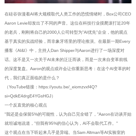
在硅谷弥漫着AI将大规模取代人类工作的恐慌情绪时，Box公司CEO
Aaron Levie却发出了不同的声音。这位在科技行业摸爬滚打近20年
的老兵，刚刚将自己的2000人公司转型为"AI优先"企业，他的观点
基于真实的实战经验，而非象牙塔里的理论推演。在最新一期Every
播客《AI&I》中，主持人Dan Shipper与Aaron进行了一场深度对
话。这不是又一次关于AI未来的泛泛而谈，而是一次来自变革前线
的深度复盘。Aaron的观点或许会让你重新思考：在这个AI变革的时
代，我们真正面临的是什么？
（YouTube链接：https://youtu.be/_eiomzvxf4Q?
si=QdkE4drgE4YGsHGJ）
一个反直觉的核心观点
"我还是会保留5%的可能性，认为自己完全错了，"Aaron在访谈开始
就坦诚地说道，"但我有95%的信心认为，AI不会取代工作。"
这个观点在当下听起来几乎是异端。当Sam Altman等AI实验室的