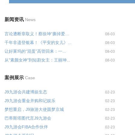
新闻资讯
News
言论遭断章取义！蔡徐坤“撕掉爱...
08-03
千年非遗登银幕！《平安的女儿》...
08-03
让好莱坞的“混蛋”高管回来：一...
08-03
从"素颜女神"到短剧女主：王丽坤...
08-03
案例展示
Case
J9九游会共建博娱生态
02-23
J9九游会重金并购和记娱乐
02-23
梦想重启，J9旅游大使圆梦京城
02-23
巴蒂斯塔图代言J9九游会
02-23
J9九游会FIBA合作伙伴
02-23