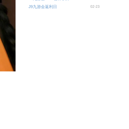
J9九游会返利日
02-23