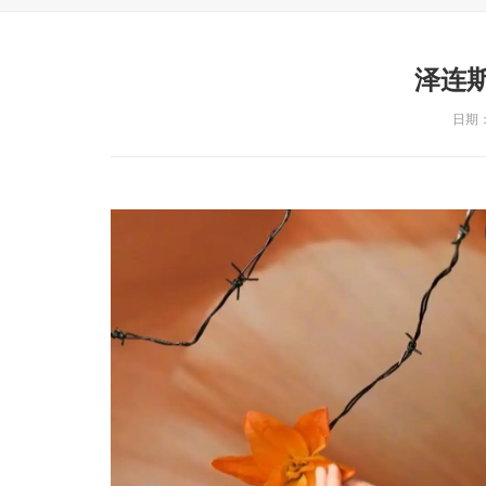
泽连
日期：2