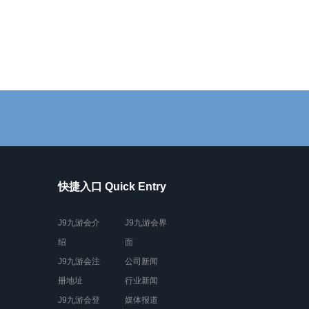
快捷入口 Quick Entry
J9九游会介
J9九游会界
绍
面
J9九游会注
公司新闻
册地址
行业新闻
J9九游会登
媒体报道