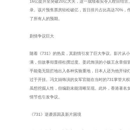
16亿提升至突破20亿大关，这一成绩着实令人瞠目结舌
录。该片预售票房轻松破亿，首日排片占比高达70%，
了所有人的预期。
剧情争议巨大
随着《731》的热卖，其剧情引发了巨大争议。影片从
满，但故事却显得杜撰过度。姜武饰演的小贩王永章假冒
乎能毫无阻拦地出入各种实验重地，日本人还为他开绿灯
过于开挂。冯文娟饰演的女军官能在当时的731掌管大
虽想挖掘人性，但编剧未能清晰呈现。此外，香港著名
情节也引发争议。
《731》逆袭原因及新片困境