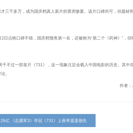
房才三千多万，成为国庆档真人新片的票房惨案。该片口碑尚可，但题材
月2日点映口碑不错，国庆档预售第一名，还被称为“第二个《药神》”，但
票房干不过一部老片《731》，这一现象注定会载入中国电影的历史。其中
讨论。
作者：
25亿 《志愿军3》夺冠《731》上座率遥遥领先