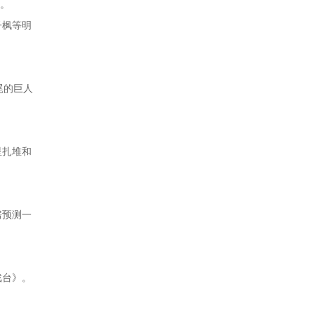
趣。
子枫等明
尾的巨人
星扎堆和
房预测一
戏台》。