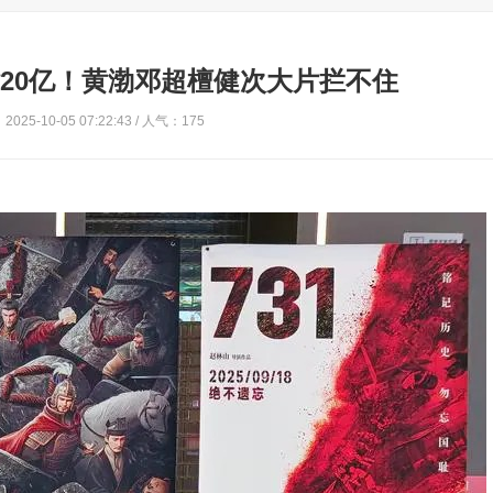
袭20亿！黄渤邓超檀健次大片拦不住
025-10-05 07:22:43 / 人气：175