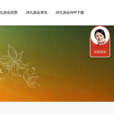
9九游会优势
J9九游会资讯
J9九游会APP下载
在线客服