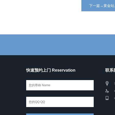
下一篇→黄金站上
快速预约上门 Reservation
联系我