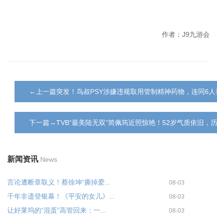
作者：J9九游会
←上一篇突发！鸟叔PSY涉嫌违规取用管制精神药物，连同6
下一篇→TVB“最美陆无双”简佩筠近照惊艳！52岁气质依旧
新闻资讯
News
言论遭断章取义！蔡徐坤“撕掉爱...
08-03
千年非遗登银幕！《平安的女儿》...
08-03
让好莱坞的“混蛋”高管回来：一...
08-03