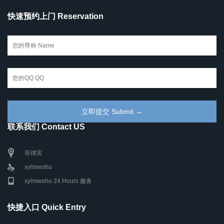
快速预约上门 Reservation
联系我们 Contact US
菲律宾
xylmwohu
xylmwohu 24 Hours 服务
快捷入口 Quick Entry