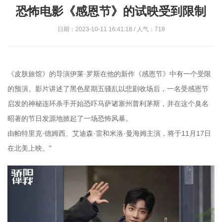
恐怖电影《感恩节》的试映受到限制
日期：2023-10-11 16:41:18 / 人气：719
《皮肤旅馆》的导演伊莱·罗斯在他的新作《感恩节》中有一个受限
的预演。影片讲述了黑色星期五骚乱以悲剧收场后，一名受感恩节
启发的神秘连环杀手开始恐吓马萨诸塞州普利茅斯，并在这个臭名
昭著的节日发源地掀起了一场恐怖风暴。
由帕特里克·德姆西、艾迪森·雷和米洛·曼海姆主演，将于11月17日
在北美上映。"