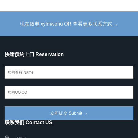
现在致电 xylmwohu OR 查看更多联系方式 →
快速预约上门 Reservation
联系我们 Contact US